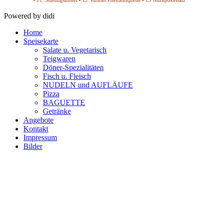
• 11. Süßungsmittel • 12. enthält Phenalinquelle • 13 Nitritpökelsalz
Powered by didi
Home
Speisekarte
Salate u. Vegetarisch
Teigwaren
Döner-Spezialitäten
Fisch u. Fleisch
NUDELN und AUFLÄUFE
Pizza
BAGUETTE
Getränke
Angebote
Kontakt
Impressum
Bilder