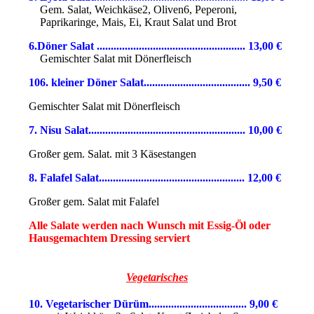
Gem. Salat, Weichkäse2, Oliven6, Peperoni,
Paprikaringe, Mais, Ei, Kraut Salat und Brot
6.Döner Salat ..................................................... 13,0
0
€
Gemischter Salat mit Dönerfleisch
106. kleiner Döner Salat...................................... 9,50 €
Gemischter Salat mit Dönerfleisch
7. Nisu Salat.............
...............
............................ 10,00 €
Großer gem. Salat. mit 3 Käsestangen
8. Falafel Salat.................................................... 12,00
€
Großer gem. Salat
mit Falafel
Alle Salate werden nach Wunsch mit Essig-Öl oder
Hausgemachtem Dressing serviert
Vegetarisches
10. Vegetarischer Dürüm................................... 9,00 €