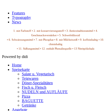
Features
Typography
News
1. mit Farbstoff • 2. mit konservierungsstoff • 3. Antioxitadtionsmittel • 4.
Geschmacksverstärker • 5. Schwefeldioxid
• 6. Schwärzungsmittel • 7. mit Phosphat • 8. mit Milcheiweiß • 9. koffeinhaltig • 10.
chininhaltig
• 11. Süßungsmittel • 12. enthält Phenalinquelle • 13 Nitritpökelsalz
Powered by didi
Home
Speisekarte
Salate u. Vegetarisch
Teigwaren
Döner-Spezialitäten
Fisch u. Fleisch
NUDELN und AUFLÄUFE
Pizza
BAGUETTE
Getränke
Angebote