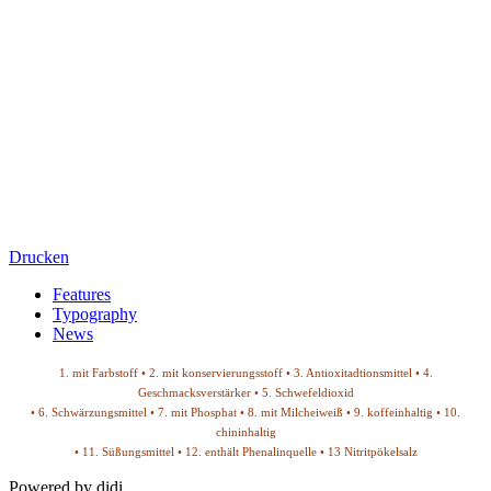
Drucken
Features
Typography
News
1. mit Farbstoff • 2. mit konservierungsstoff • 3. Antioxitadtionsmittel • 4.
Geschmacksverstärker • 5. Schwefeldioxid
• 6. Schwärzungsmittel • 7. mit Phosphat • 8. mit Milcheiweiß • 9. koffeinhaltig • 10.
chininhaltig
• 11. Süßungsmittel • 12. enthält Phenalinquelle • 13 Nitritpökelsalz
Powered by didi