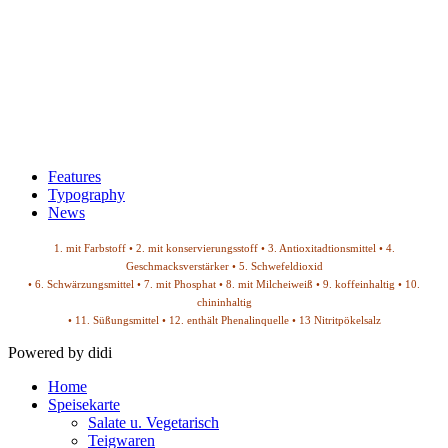
Features
Typography
News
1. mit Farbstoff • 2. mit konservierungsstoff • 3. Antioxitadtionsmittel • 4.
Geschmacksverstärker • 5. Schwefeldioxid
• 6. Schwärzungsmittel • 7. mit Phosphat • 8. mit Milcheiweiß • 9. koffeinhaltig • 10.
chininhaltig
• 11. Süßungsmittel • 12. enthält Phenalinquelle • 13 Nitritpökelsalz
Powered by didi
Home
Speisekarte
Salate u. Vegetarisch
Teigwaren